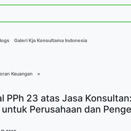
Jasa dan Layanan Kami
Acara
Toko
Kontak
logs
Galeri Kja Konsultama Indonesia
oran Keuangan
×
 PPh 23 atas Jasa Konsultan
i untuk Perusahaan dan Peng