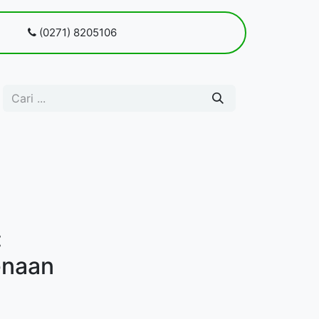
 kami
(0271) 8205106
Blog
Pendaftaran
:
enaan