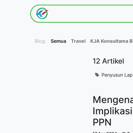
Hom​e
Tentang K​ami
Blog:
Semua
Travel
KJA Konsultama B
12 Artikel
Penyusun Lap
Mengenal
Implikas
PPN