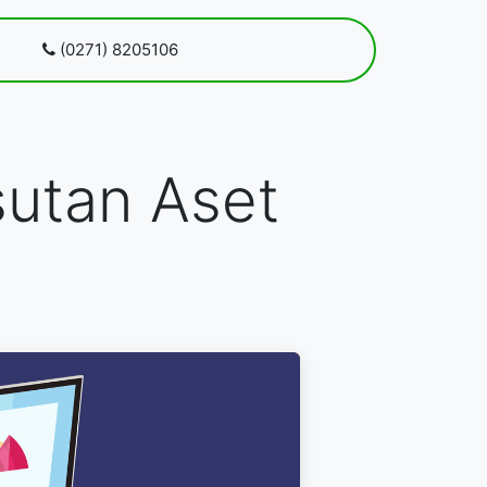
 kami
(0271) 8205106
Blog
Pendaftaran
utan Aset