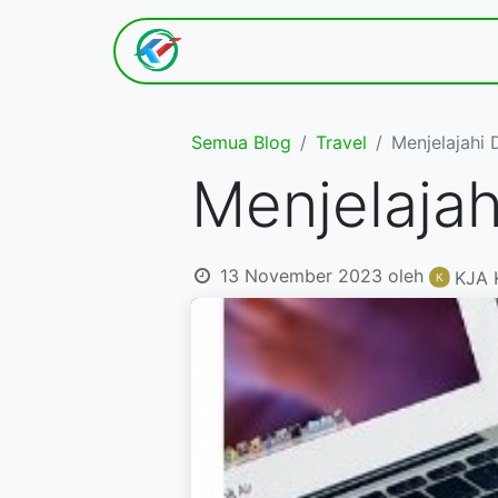
Hom​e
Tentang K​ami
Semua Blog
Travel
Menjelajahi 
Menjelajah
13 November 2023
oleh
KJA 