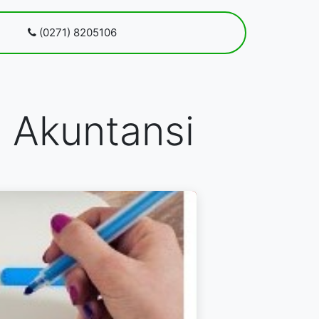
 kami
(0271) 8205106
Blog
Pendaftaran
n Akuntansi