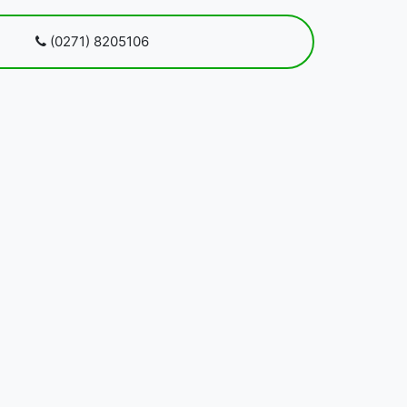
 kami
(0271) 8205106
Blog
Pendaftaran