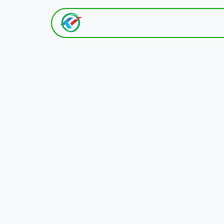
Hom​e
Tentang K​ami